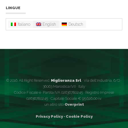
LINGUE
Italiano
English
Deutsch
© 2016. All Right Reserved.
Miglioranza Srl
· Via dell'Industria, 6/D ·
36063 Marostica (VI) · Italy
Codice Fiscale e Partita IVA 02636780245 · Registro Imprese
02636780245 · Capitale Sociale € 95.626,00 i.v.
un altro sito
Overprint
Privacy Policy
·
Cookie Policy