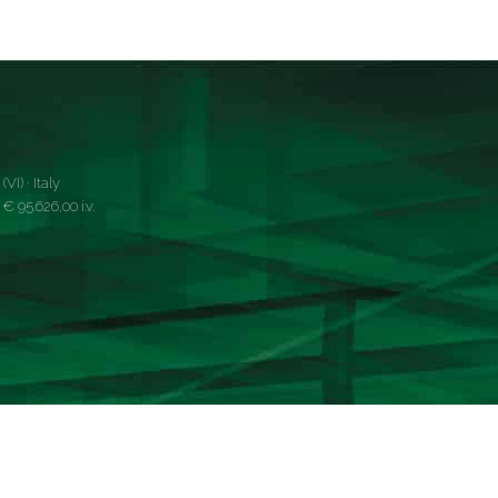
VI) · Italy
 95.626,00 i.v.