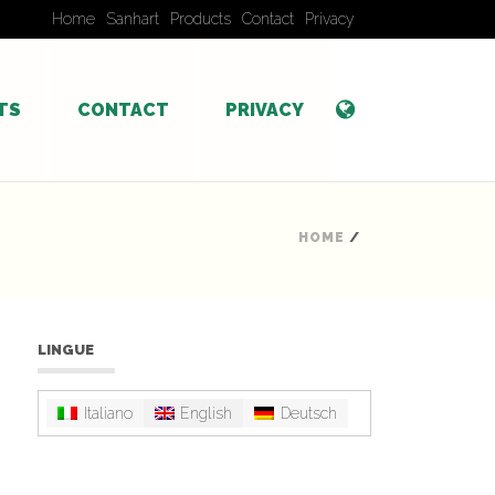
Home
Sanhart
Products
Contact
Privacy
TS
CONTACT
PRIVACY
HOME
/
LINGUE
Italiano
English
Deutsch