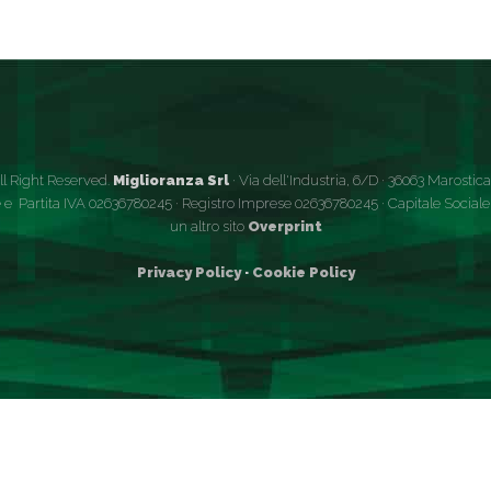
ll Right Reserved.
Miglioranza Srl
· Via dell'Industria, 6/D · 36063 Marostica (
 e Partita IVA 02636780245 · Registro Imprese 02636780245 · Capitale Sociale €
un altro sito
Overprint
Privacy Policy
·
Cookie Policy