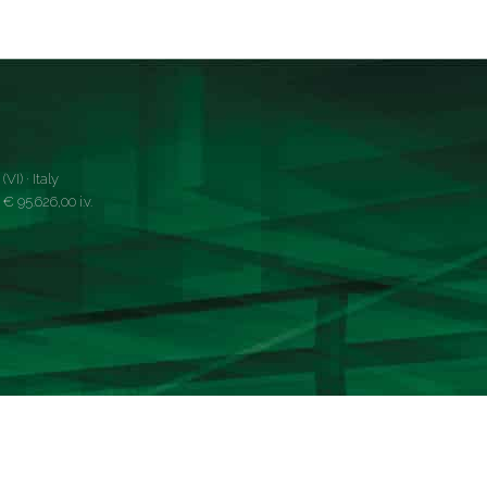
VI) · Italy
 95.626,00 i.v.