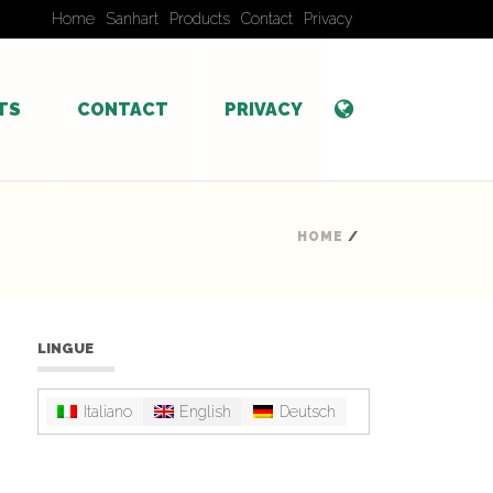
Home
Sanhart
Products
Contact
Privacy
TS
CONTACT
PRIVACY
HOME
/
LINGUE
Italiano
English
Deutsch