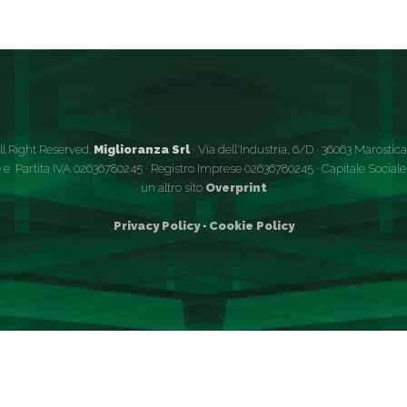
ll Right Reserved.
Miglioranza Srl
· Via dell'Industria, 6/D · 36063 Marostica (
 e Partita IVA 02636780245 · Registro Imprese 02636780245 · Capitale Sociale €
un altro sito
Overprint
Privacy Policy
·
Cookie Policy