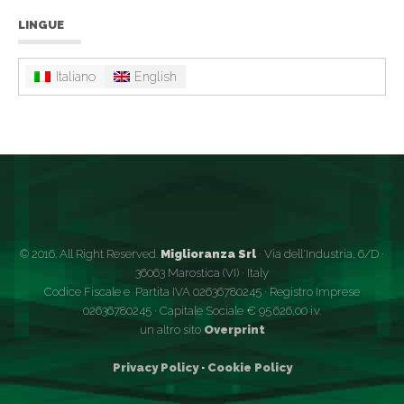
LINGUE
Italiano
English
© 2016. All Right Reserved.
Miglioranza Srl
· Via dell'Industria, 6/D ·
36063 Marostica (VI) · Italy
Codice Fiscale e Partita IVA 02636780245 · Registro Imprese
02636780245 · Capitale Sociale € 95.626,00 i.v.
un altro sito
Overprint
Privacy Policy
·
Cookie Policy