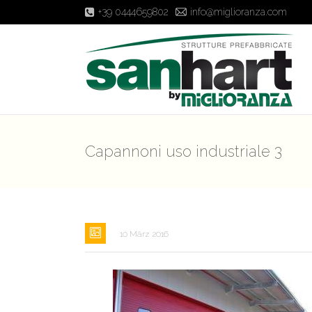
+39 0444659802
info@miglioranza.com
Capannoni uso industriale 3
10 März 2016