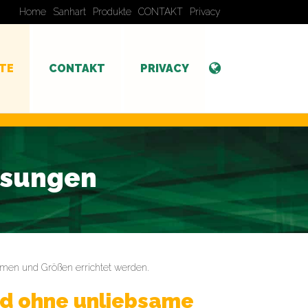
Home
Sanhart
Produkte
CONTAKT
Privacy
TE
CONTAKT
PRIVACY
Lösungen
men und Größen errichtet werden.
und ohne unliebsame