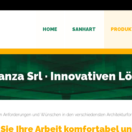
HOME
SANHART
PRODUK
anza Srl · Innovativen 
en Anforderungen und Wünschen in den verschiedensten Architekturfor
Sie Ihre Arbeit komfortabel 