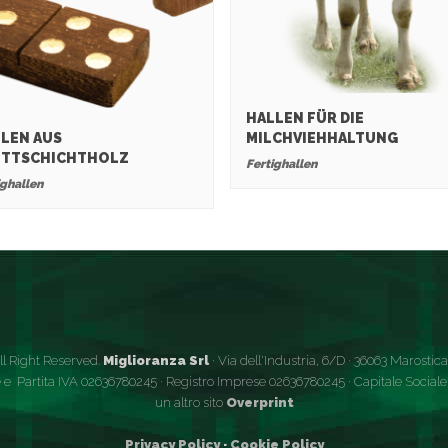
HALLEN FÜR DIE
LEN AUS
MILCHVIEHHALTUNG
ETTSCHICHTHOLZ
Fertighallen
ighallen
ll Right Reserved.
Miglioranza Srl
· Via dell'Industria, 6/D · 36063 Marostica (
 e Partita IVA 02636780245 · Registro Imprese 02636780245 · Capitale Sociale €
un altro sito
Overprint
Privacy Policy
·
Cookie Policy