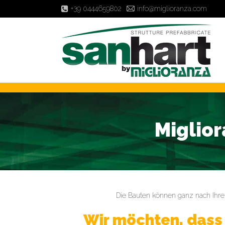
+39 0444659802
info@miglioranza.com
Miglior
Die Bauten können ganz nach Ihr
Wir möchten, dass 