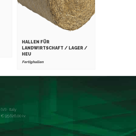
HALLEN FÜR
LANDWIRTSCHAFT / LAGER /
HEU
Fertighallen
VI) · Italy
 95.626,00 i.v.