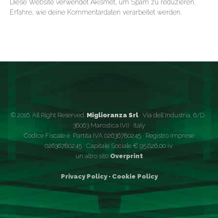
Diese Website verwendet Akismet, um Spam zu reduzieren.
Erfahre, wie deine Kommentardaten verarbeitet werden.
© 2016. All Right Reserved.
Miglioranza Srl
· Via dell'Industria, 6/D ·
36063 Marostica (VI) · Italy
Codice Fiscale e Partita IVA 02636780245 · Registro Imprese
02636780245 · Capitale Sociale € 95.626,00 i.v.
un altro sito
Overprint
Privacy Policy
·
Cookie Policy