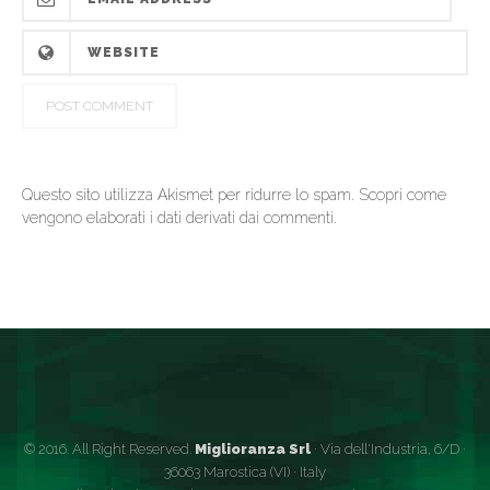
Questo sito utilizza Akismet per ridurre lo spam.
Scopri come
vengono elaborati i dati derivati dai commenti
.
© 2016. All Right Reserved.
Miglioranza Srl
· Via dell'Industria, 6/D ·
36063 Marostica (VI) · Italy