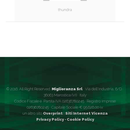
thundra
© 2016. All Right Reserved.
Miglioranza Srl
· Via dell'Industria, 6/D ·
36063 Marostica (VI) · Italy
Codice Fiscale e Partita IVA 02636780245 · Registro Imprese
02636780245 · Capitale Sociale € 95.626,00 i.v.
un altro sito
Overprint
|
Siti Internet Vicenza
Privacy Policy
·
Cookie Policy