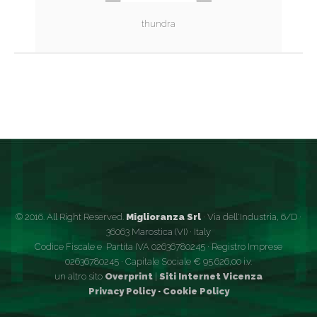
thundra
© 2016. All Right Reserved.
Miglioranza Srl
· Via dell'Industria, 6/D ·
36063 Marostica (VI) · Italy
Codice Fiscale e Partita IVA 02636780245 · Registro Imprese
02636780245 · Capitale Sociale € 95.626,00 i.v.
un altro sito
Overprint
|
Siti Internet Vicenza
Privacy Policy
·
Cookie Policy