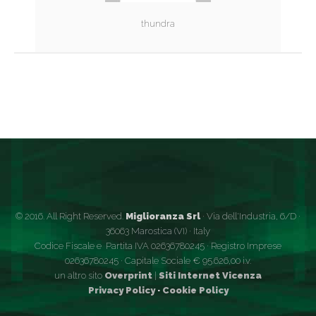
thundra
© 2016. All Right Reserved.
Miglioranza Srl
· Via dell'Industria, 6/D ·
36063 Marostica (VI) · Italy
Codice Fiscale e Partita IVA 02636780245 · Registro Imprese
02636780245 · Capitale Sociale € 95.626,00 i.v.
un altro sito
Overprint
|
Siti Internet Vicenza
Privacy Policy
·
Cookie Policy