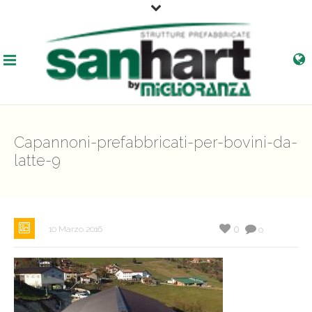
Capannoni-prefabbricati-per-bovini-da-
latte-9
0
10 Marzo 2016
0