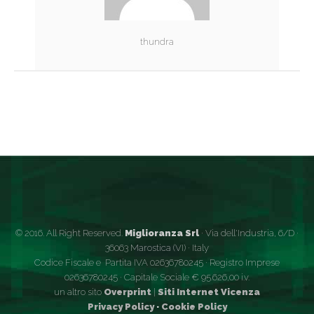
thundra
© 2016. All Right Reserved.
Miglioranza Srl
· Via dell'Industria, 6/D ·
36063 Marostica (VI) · Italy
Codice Fiscale e Partita IVA 02636780245 · Registro Imprese
02636780245 · Capitale Sociale € 95.626,00 i.v.
un altro sito
Overprint
|
Siti Internet Vicenza
Privacy Policy
·
Cookie Policy