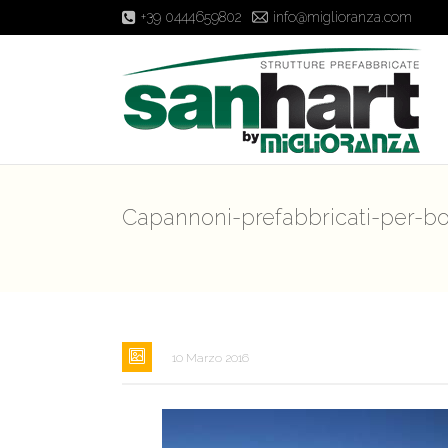
+39 0444659802
info@miglioranza.com
Capannoni-prefabbricati-per-bov
10 Marzo 2016