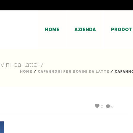
HOME
AZIENDA
PRODOT
ini-da-latte-7
HOME
/
CAPANNONI PER BOVINI DA LATTE
/ CAPANNO
0
0