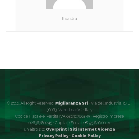
thundra
© 2016. All Right Reserved.
Miglioranza Srl
· Via dell'Industria, 6/D ·
36063 Marostica (VI) · Italy
Codice Fiscale e Partita IVA 02636780245 · Registro Imprese
02636780245 · Capitale Sociale € 95.626,00 i.v.
un altro sito
Overprint
|
Siti Internet Vicenza
Privacy Policy
·
Cookie Policy