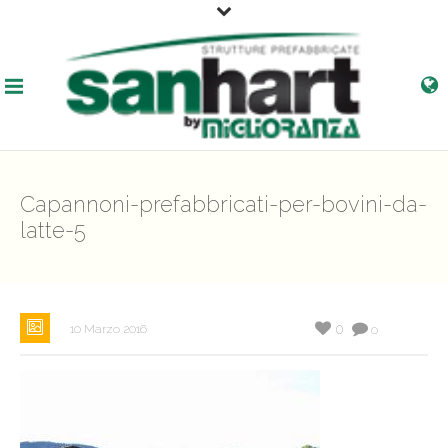
Capannoni-prefabbricati-per-bovini-da-
latte-5
0
10 Marzo 2016
0