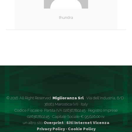
thundra
© 2016. All Right Reserved.
Miglioranza Srl
· Via dell'Industria, 6/D ·
36063 Marostica (VI) · Italy
Codice Fiscale e Partita IVA 02636780245 · Registro Imprese
02636780245 · Capitale Sociale € 95.626,00 i.v.
un altro sito
Overprint
|
Siti Internet Vicenza
Privacy Policy
·
Cookie Policy