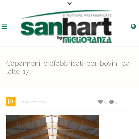
Capannoni-prefabbricati-per-bovini-da-
latte-17
0
10 Marzo 2016
0