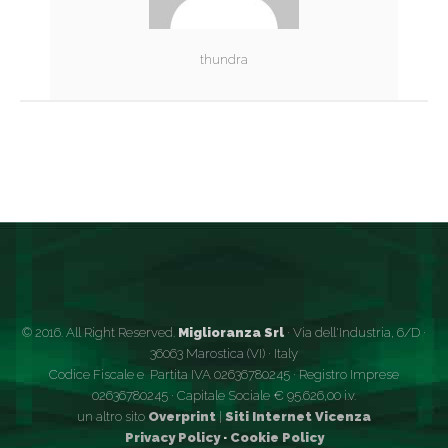
thundra
© 2016. All Right Reserved.
Miglioranza Srl
· Via dell'Industria, 6/D ·
36063 Marostica (VI) · Italy
Codice Fiscale e Partita IVA 02636780245 · Registro Imprese
02636780245 · Capitale Sociale € 95.626,00 i.v.
un altro sito
Overprint
|
Siti Internet Vicenza
Privacy Policy
·
Cookie Policy