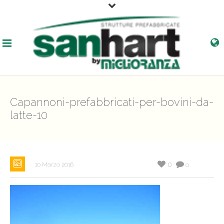
Capannoni-prefabbricati-per-bovini-da-
latte-10
0
10 Marzo 2016
0