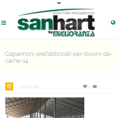
Capannoni-prefabbricati-per-bovini-da-
carne-14
0
17 Marzo 2016
0