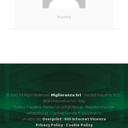
thundra
© 2016. All Right Reserved.
Miglioranza Srl
· Via dell'Industria, 6/D ·
36063 Marostica (VI) · Italy
Codice Fiscale e Partita IVA 02636780245 · Registro Imprese
02636780245 · Capitale Sociale € 95.626,00 i.v.
un altro sito
Overprint
|
Siti Internet Vicenza
Privacy Policy
·
Cookie Policy