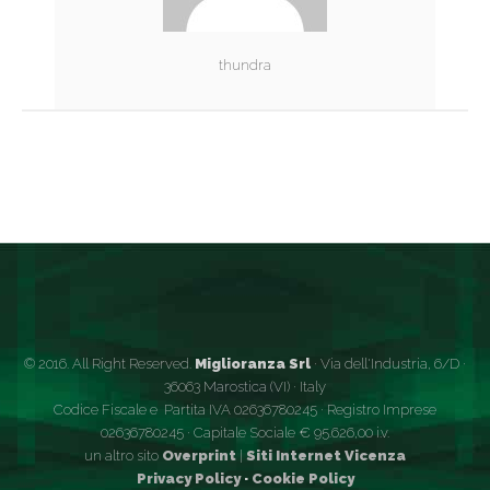
thundra
© 2016. All Right Reserved.
Miglioranza Srl
· Via dell'Industria, 6/D ·
36063 Marostica (VI) · Italy
Codice Fiscale e Partita IVA 02636780245 · Registro Imprese
02636780245 · Capitale Sociale € 95.626,00 i.v.
un altro sito
Overprint
|
Siti Internet Vicenza
Privacy Policy
·
Cookie Policy