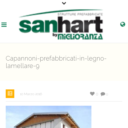
Capannoni-prefabbricati-in-legno-
lamellare-9
0
10 Marzo 2016
0