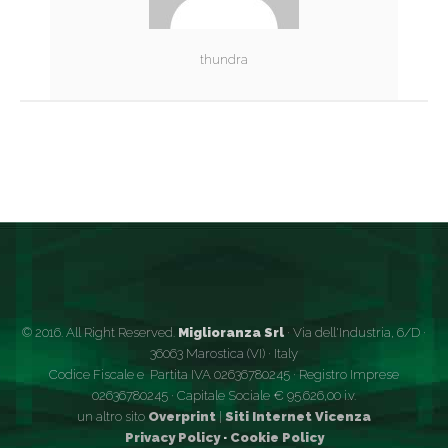
thundra
© 2016. All Right Reserved.
Miglioranza Srl
· Via dell'Industria, 6/D ·
36063 Marostica (VI) · Italy
Codice Fiscale e Partita IVA 02636780245 · Registro Imprese
02636780245 · Capitale Sociale € 95.626,00 i.v.
un altro sito
Overprint
|
Siti Internet Vicenza
Privacy Policy
·
Cookie Policy