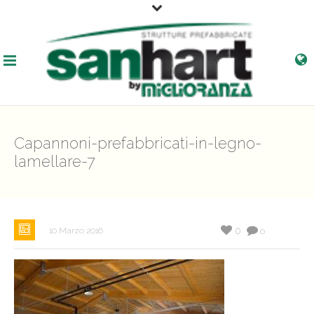
Capannoni-prefabbricati-in-legno-
lamellare-7
0
10 Marzo 2016
0