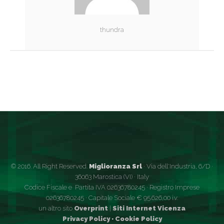
thundra
© 2016. All Right Reserved.
Miglioranza Srl
· Via dell'Industria, 6/D ·
36063 Marostica (VI) · Italy
Codice Fiscale e Partita IVA 02636780245 · Registro Imprese
02636780245 · Capitale Sociale € 95.626,00 i.v.
un altro sito
Overprint
|
Siti Internet Vicenza
Privacy Policy
·
Cookie Policy