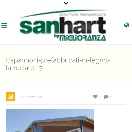
Capannoni-prefabbricati-in-legno-
lamellare-17
0
17 Marzo 2016
0