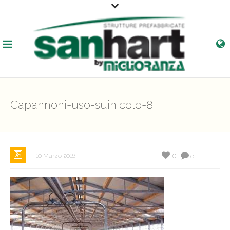
Capannoni-uso-suinicolo-8
0
10 Marzo 2016
0