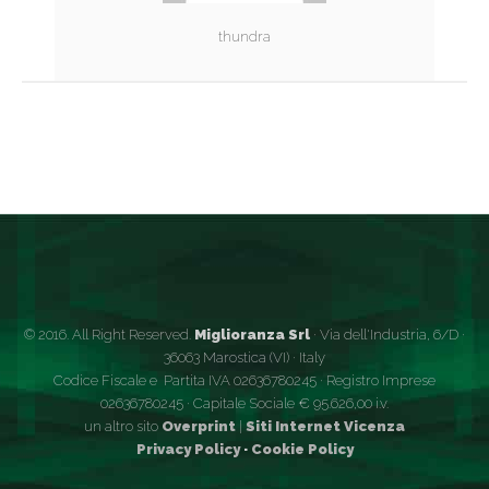
thundra
© 2016. All Right Reserved.
Miglioranza Srl
· Via dell'Industria, 6/D ·
36063 Marostica (VI) · Italy
Codice Fiscale e Partita IVA 02636780245 · Registro Imprese
02636780245 · Capitale Sociale € 95.626,00 i.v.
un altro sito
Overprint
|
Siti Internet Vicenza
Privacy Policy
·
Cookie Policy