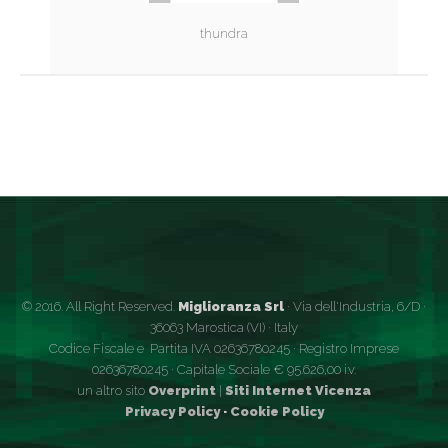
thundra
© 2016. All Right Reserved.
Miglioranza Srl
· Via dell'Industria, 6/D ·
36063 Marostica (VI) · Italy
Codice Fiscale e Partita IVA 02636780245 · Registro Imprese
02636780245 · Capitale Sociale € 95.626,00 i.v.
un altro sito
Overprint
|
Siti Internet Vicenza
Privacy Policy
·
Cookie Policy