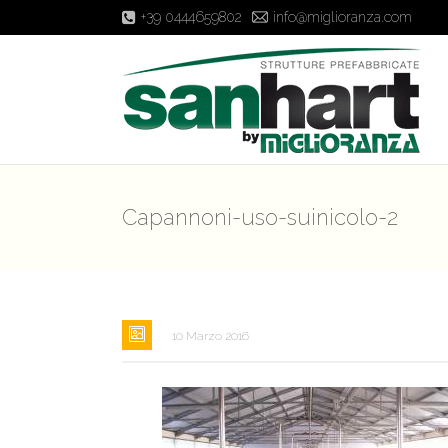
+39 0444659802
info@miglioranza.com
Capannoni-uso-suinicolo-2
10 Marzo 2016