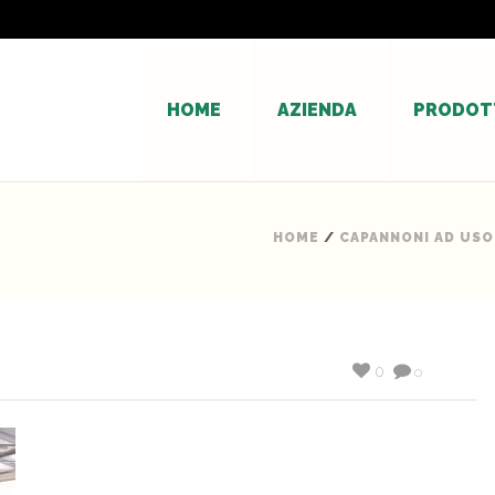
HOME
AZIENDA
PRODOT
HOME
/
CAPANNONI AD USO
0
0