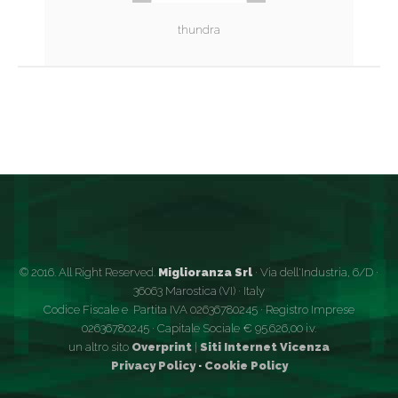
thundra
© 2016. All Right Reserved.
Miglioranza Srl
· Via dell'Industria, 6/D ·
36063 Marostica (VI) · Italy
Codice Fiscale e Partita IVA 02636780245 · Registro Imprese
02636780245 · Capitale Sociale € 95.626,00 i.v.
un altro sito
Overprint
|
Siti Internet Vicenza
Privacy Policy
·
Cookie Policy