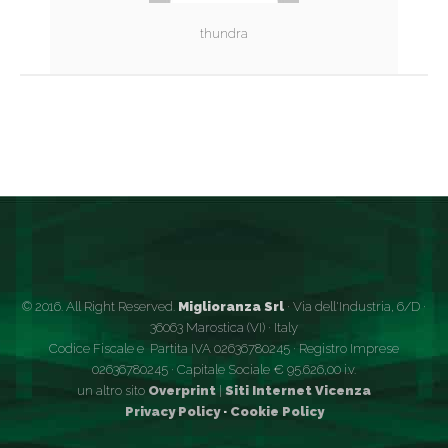
thundra
© 2016. All Right Reserved.
Miglioranza Srl
· Via dell'Industria, 6/D ·
36063 Marostica (VI) · Italy
Codice Fiscale e Partita IVA 02636780245 · Registro Imprese
02636780245 · Capitale Sociale € 95.626,00 i.v.
un altro sito
Overprint
|
Siti Internet Vicenza
Privacy Policy
·
Cookie Policy