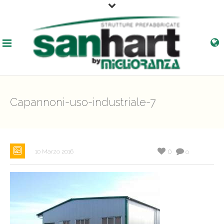
Capannoni-uso-industriale-7
0
10 Marzo 2016
0