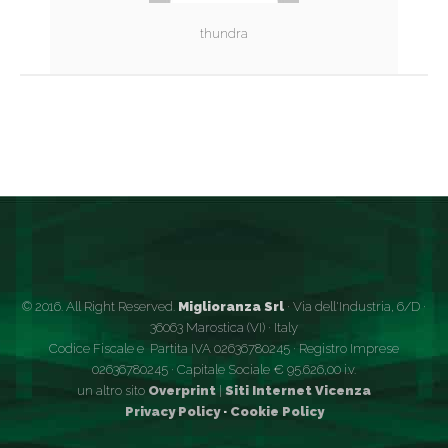
thundra
© 2016. All Right Reserved.
Miglioranza Srl
· Via dell'Industria, 6/D ·
36063 Marostica (VI) · Italy
Codice Fiscale e Partita IVA 02636780245 · Registro Imprese
02636780245 · Capitale Sociale € 95.626,00 i.v.
un altro sito
Overprint
|
Siti Internet Vicenza
Privacy Policy
·
Cookie Policy