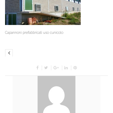
Capannoni prefabbricati uso cunicolo