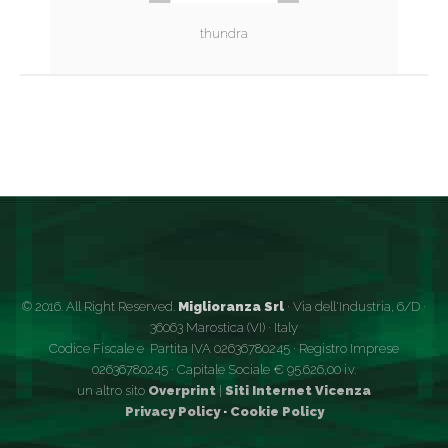
thundra
© 2016. All Right Reserved.
Miglioranza Srl
· Via dell'Industria, 6/D ·
36063 Marostica (VI) · Italy
Codice Fiscale e Partita IVA 02636780245 · Registro Imprese
02636780245 · Capitale Sociale € 95.626,00 i.v.
un altro sito
Overprint
|
Siti Internet Vicenza
Privacy Policy
·
Cookie Policy