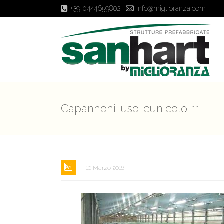
+39 0444659802
info@miglioranza.com
Capannoni-uso-cunicolo-11
10 Marzo 2016