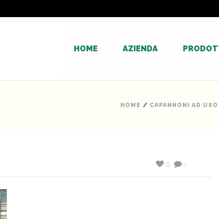
HOME
AZIENDA
PRODOT
HOME
/
CAPANNONI AD USO
0
0