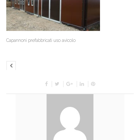
Capannoni prefabbricati uso avicolo