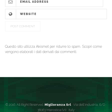
Questo sito utilizza Akismet per ridurre lo spam.
Scopri come
vengono elaborati i dati derivati dai commenti
.
© 2016. All Right Reserved.
Miglioranza Srl
· Via dell'Industria, 6/D ·
36063 Marostica (VI) · Italy