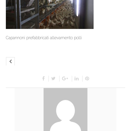
Capannoni prefabbricati allevamento polli