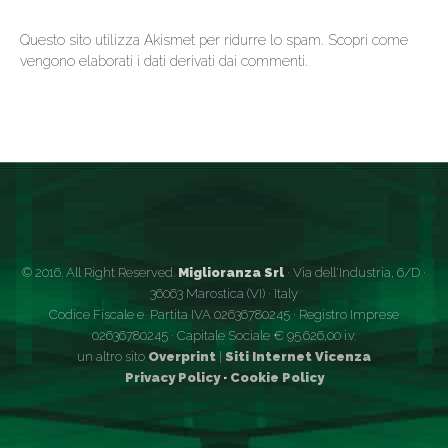
Questo sito utilizza Akismet per ridurre lo spam.
Scopri come
vengono elaborati i dati derivati dai commenti
.
© 2016. All Right Reserved.
Miglioranza Srl
· Via dell'Industria, 6/D ·
36063 Marostica (VI) · Italy
Codice Fiscale e Partita IVA 02636780245 · Registro Imprese
02636780245 · Capitale Sociale € 95.626,00 i.v.
un altro sito
Overprint
|
Siti Internet Vicenza
Privacy Policy
·
Cookie Policy