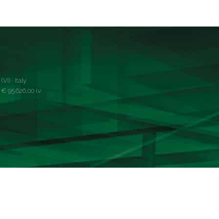
VI) · Italy
 95.626,00 i.v.