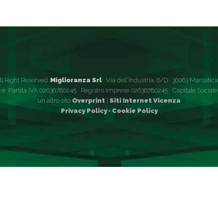
ll Right Reserved.
Miglioranza Srl
· Via dell'Industria, 6/D · 36063 Marostica (
 e Partita IVA 02636780245 · Registro Imprese 02636780245 · Capitale Sociale €
un altro sito
Overprint
|
Siti Internet Vicenza
Privacy Policy
·
Cookie Policy