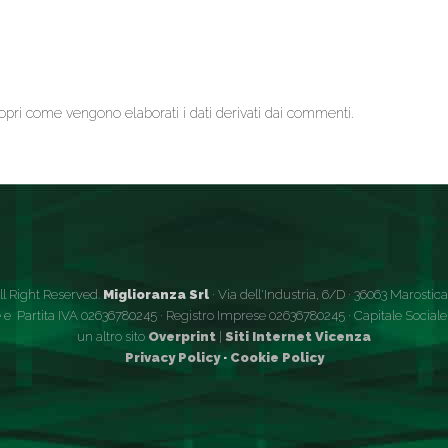
opri come vengono elaborati i dati derivati dai commenti
.
ll Right Reserved.
Miglioranza Srl
· Via dell'Industria, 6/D · 36063 Marostica (
 e Partita IVA 02636780245 · Registro Imprese 02636780245 · Capitale Sociale €
un altro sito
Overprint
|
Siti Internet Vicenza
Privacy Policy
·
Cookie Policy