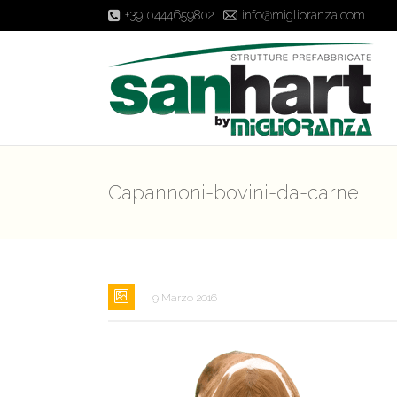
+39 0444659802
info@miglioranza.com
Capannoni-bovini-da-carne
9 Marzo 2016