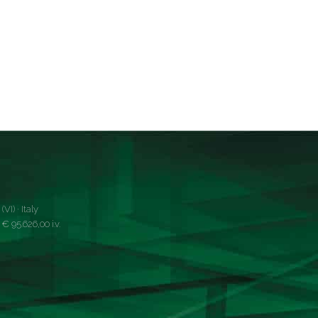
VI) · Italy
 95.626,00 i.v.