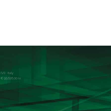
VI) · Italy
 95.626,00 i.v.