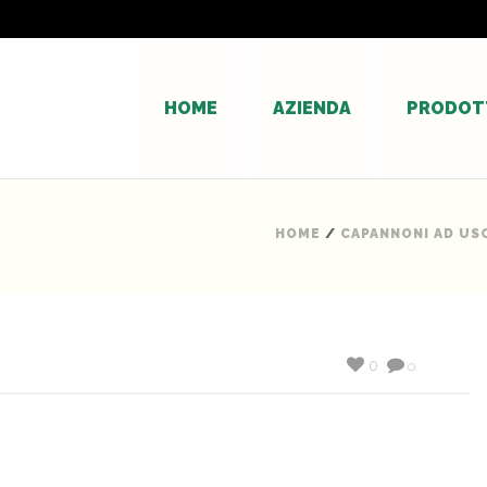
HOME
AZIENDA
PRODOT
HOME
/
CAPANNONI AD US
0
0