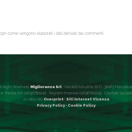
opri come vengono elaborati i dati derivati dai commenti
.
ll Right Reserved.
Miglioranza Srl
· Via dell'Industria, 6/D · 36063 Marostica (
 e Partita IVA 02636780245 · Registro Imprese 02636780245 · Capitale Sociale €
un altro sito
Overprint
|
Siti Internet Vicenza
Privacy Policy
·
Cookie Policy