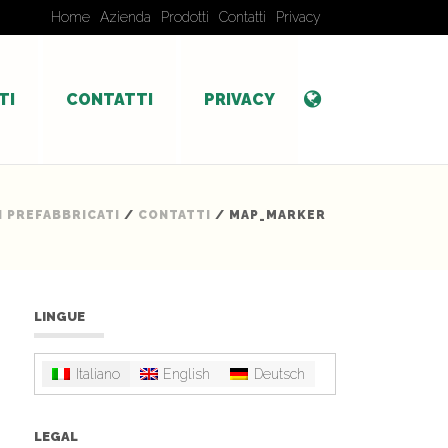
Home
Azienda
Prodotti
Contatti
Privacy
TI
CONTATTI
PRIVACY
 PREFABBRICATI
/
CONTATTI
/ MAP_MARKER
LINGUE
Italiano
English
Deutsch
LEGAL