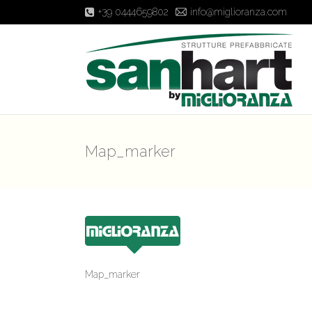
+39 0444659802
info@miglioranza.com
Map_marker
Map_marker