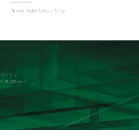
Privacy Policy
Cookie Policy
VI) · Italy
 95.626,00 i.v.