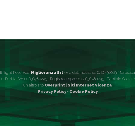
ll Right Reserved.
Miglioranza Srl
· Via dell'Industria, 6/D · 36063 Marostica (
 e Partita IVA 02636780245 · Registro Imprese 02636780245 · Capitale Sociale €
un altro sito
Overprint
|
Siti Internet Vicenza
Privacy Policy
·
Cookie Policy