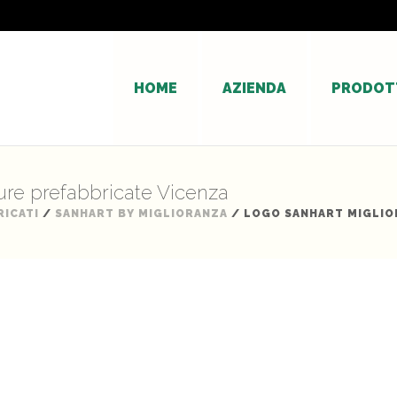
HOME
AZIENDA
PRODOT
ure prefabbricate Vicenza
RICATI
/
SANHART BY MIGLIORANZA
/ LOGO SANHART MIGLIO