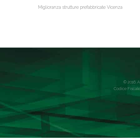
Miglioranza strutture prefabbricate Vicenza
© 2016. A
Codice Fiscale