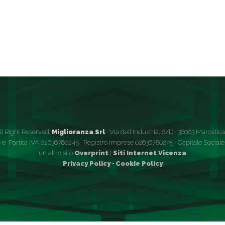
ll Right Reserved.
Miglioranza Srl
· Via dell'Industria, 6/D · 36063 Marostica (
 e Partita IVA 02636780245 · Registro Imprese 02636780245 · Capitale Sociale €
un altro sito
Overprint
|
Siti Internet Vicenza
Privacy Policy
·
Cookie Policy