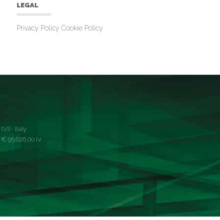
LEGAL
Privacy Policy
Cookie Policy
VI) · Italy
 95.626,00 i.v.