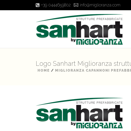
+39 0444659802
info@miglioranza.com
Logo Sanhart Miglioranza strutt
HOME
/
MIGLIORANZA CAPANNONI PREFABB